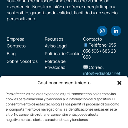
soluciones de autoconsumo con más de 20 años de
experiencia. Nuestra misión es ofrecer energía limpia y
sostenible, garantizando calidad, fiabilidad y un servicio
personalizado.
Empresa
Recursos
Contacto
Teléfono: 953
Contacto
Aviso Legal
036 306 / 686 281
Blog
Política de Cookies
658
Sobre Nosotros
Política de
Correo:
Privacidad
info@vidasolar.net
Gestionar consentimiento
Horario de
Atención:
Para ofrecer las mejores experiencias, utilizamos tecnologías como las
❄
Invierno
cookies para almacenar y/o acceder a la información del dispositivo. El
Lunes a Viernes:
consentimiento de estas tecnologías nos permitirá procesar datos como
8:00 – 14:00 | 15:00
el comportamiento de navegación o las identificaciones únicas en este
– 17:00
sitio. No consentir o retirar el consentimiento, puede afectar
negativamente a ciertas características y funciones.
☀
Verano